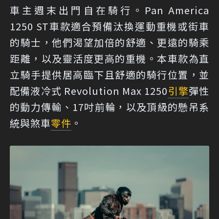
車主週末出門自在騎行。Pan America
1250 ST車款適合預備汰換運動重機或街車
的騎士，他們渴望加倍的舒適、更遠的騎乘
距離，以及靈活度更高的重機。本車款為直
立騎手提供居高臨下且舒適的騎行位置，並
配備液冷式 Revolution Max 1250
引擎
彈性
的動力傳輸、17吋前輪，以及頂級的懸吊系
統與煞車
零件
。