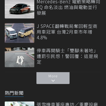
Mercedes-Benz 電動策略轉向
EQ 命名淡出 燃油與電動並行
發展
J SPACE翻轉戰局奪回輕型商
用車冠軍 台灣2月車市年增
4.8%
停車再開騎士「雙腳未著地」
遭罰引民怨！警回覆：這是規
定
More
熱門新聞
張雪機車董座專訪／重慶設廠