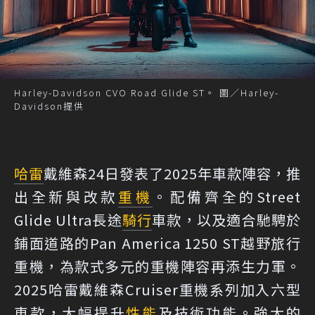
Harley-Davidson CVO Road Glide ST。 圖／Harley-
Davidson提供
哈雷
戴維森24日發表了2025年車款陣容，推
出全新與改款
重機
。配備齊全的Street
Glide Ultra長途
騎行
車款，以及適合馳騁於
鋪面道路的Pan America 1250 ST越野旅行
重機，為款式多元的重機陣容再添生力軍。
2025哈雷戴維森Cruiser重機系列加入六型
車款，大幅提升
性能
及技術功能。強大的