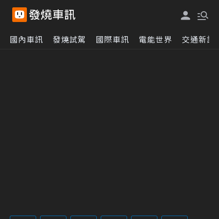
國內車訊
發燒試駕
國際車訊
電能世界
交通新訊