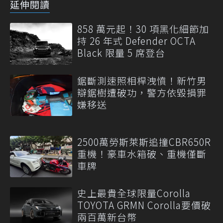
延伸閱讀
858 萬元起！30 項黑化細節加
持 26 年式 Defender OCTA
Black 限量 5 席登台
鋸斷測速照相桿洩憤！新竹男
辯鋸樹遭破功，警方依毀損罪
嫌移送
2500萬勞斯萊斯追撞CBR650R
重機！豪車水箱破、重機僅斷
車牌
史上最貴全球限量Corolla
TOYOTA GRMN Corolla要價破
兩百萬新台幣