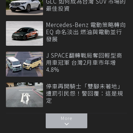
GLC 如何成為台灣 SUV 市場的
最佳投資
Mercedes-Benz 電動策略轉向
EQ 命名淡出 燃油與電動並行
發展
J SPACE翻轉戰局奪回輕型商
用車冠軍 台灣2月車市年增
4.8%
停車再開騎士「雙腳未著地」
遭罰引民怨！警回覆：這是規
定
More