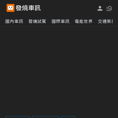
國內車訊
發燒試駕
國際車訊
電能世界
交通新訊