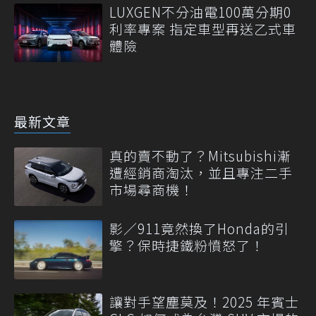
LUXGEN不分油電100萬分期0
利率專案 指定車型再送乙式車
體險
最新文章
真的賣不動了？Mitsubishi漸
遭經銷商淘汰，並且專注二手
市場尋商機！
影／911竟然換了Honda的引
擎？保時捷鐵粉憤怒了！
讓對手望塵莫及！2025 年賓士