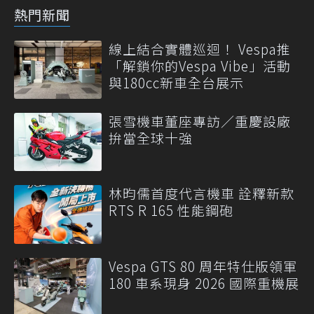
熱門新聞
線上結合實體巡迴！ Vespa推
「解鎖你的Vespa Vibe」活動
與180cc新車全台展示
張雪機車董座專訪／重慶設廠
拚當全球十強
林昀儒首度代言機車 詮釋新款
RTS R 165 性能鋼砲
Vespa GTS 80 周年特仕版領軍
180 車系現身 2026 國際重機展