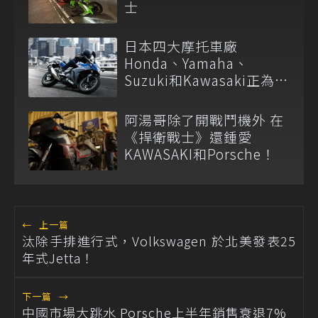
士
日本四大摩托車廠
Honda、Yamaha、
Suzuki和Kawasaki正為了
排放法規削減車系陣容
阿湯哥除了開戰鬥機外 在
《捍衛戰士》還鍾愛
KAWASAKI和Porsche！
←
上一篇
汰除手排進行式，Volkswagen 於北美發表25
年式Jetta！
下一篇
→
中國市場大跳水 Porsche上半年銷售衰退7%