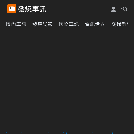
國內車訊
發燒試駕
國際車訊
電能世界
交通新訊