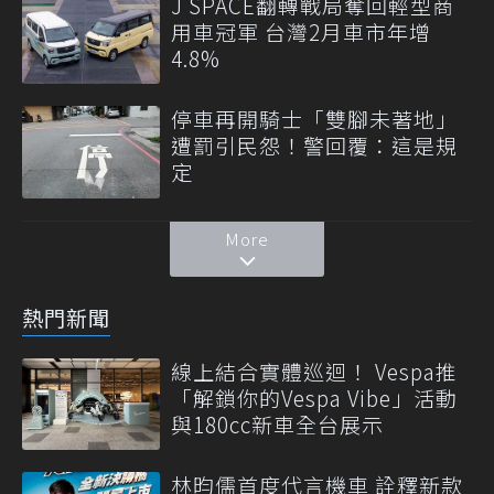
J SPACE翻轉戰局奪回輕型商
用車冠軍 台灣2月車市年增
4.8%
停車再開騎士「雙腳未著地」
遭罰引民怨！警回覆：這是規
定
More
熱門新聞
線上結合實體巡迴！ Vespa推
「解鎖你的Vespa Vibe」活動
與180cc新車全台展示
林昀儒首度代言機車 詮釋新款