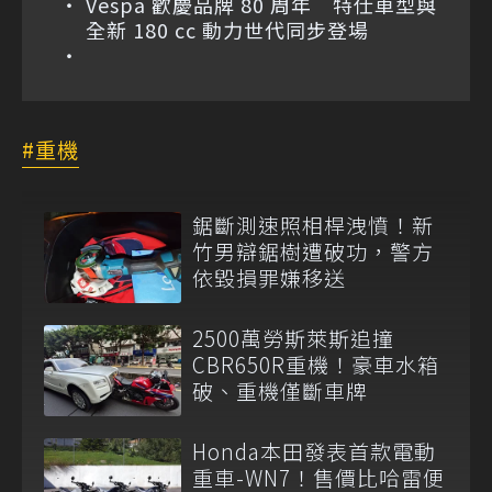
Vespa 歡慶品牌 80 周年 特仕車型與
全新 180 cc 動力世代同步登場
重機
鋸斷測速照相桿洩憤！新
竹男辯鋸樹遭破功，警方
依毀損罪嫌移送
2500萬勞斯萊斯追撞
CBR650R重機！豪車水箱
破、重機僅斷車牌
Honda本田發表首款電動
重車-WN7！售價比哈雷便