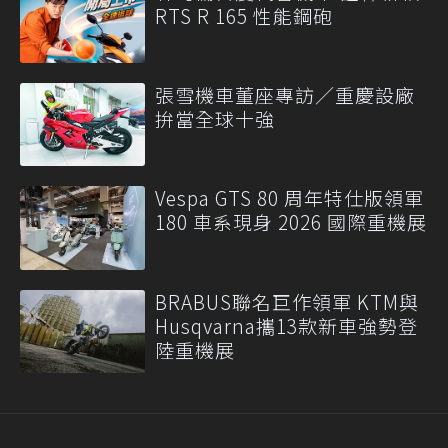
RTS R 165 性能鋼砲
張雪機車董座專訪／重慶設廠
拚當全球十強
Vespa GTS 80 周年特仕版領軍
180 車系現身 2026 國際重機展
BRABUS聯名巨作領軍 KTM與
Husqvarna攜13款新車強勢登
陸重機展