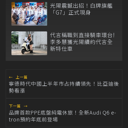
光陽震撼出招！白牌旗艦
「G7」正式現身
代言稱職到直接騎車環台!
李多慧獲光陽續約代言全
新特仕車
←
上一篇
寧德時代中國上半年市占持續領先！比亞迪後
勢看漲
下一篇
→
品牌首款PPE底盤純電休旅！全新Audi Q6 e-
tron預約年底前登場