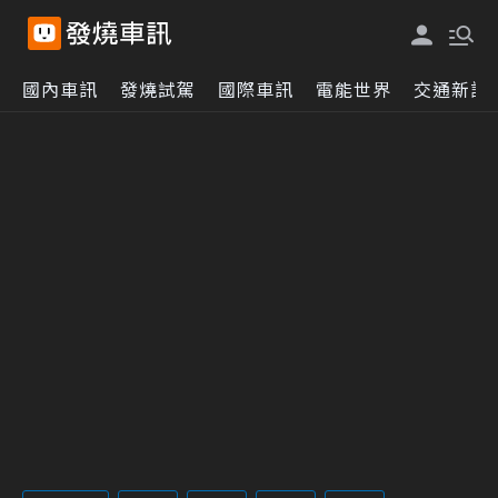
國內車訊
發燒試駕
國際車訊
電能世界
交通新訊