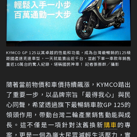
KYMCO GP 125以其卓越的性能和功能，成為台灣最暢銷的125級
距國產速克達車型，一天就能賣出近千台，並創下單一車款年銷售
量近10萬台的驚人紀錄，堪稱國民神車！ 記者張振群／攝影
隨著當前物價和車價持續飆漲，KYMCO踏出
了重要一步，以品牌宗旨「最得我心」與民
心同聲，希望透過旗下最暢銷車款GP 125的
領頭作用，帶動台灣二輪產業銷售動能與成
長。這不僅是一項針對汰舊換新
購車
的專
案，更是一個為廣大民眾減輕生活壓力，實