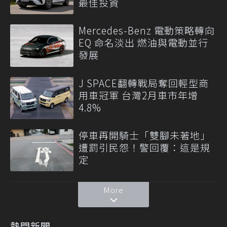
最佳投資
Mercedes-Benz 電動策略轉向
EQ 命名淡出 燃油與電動並行
發展
J SPACE翻轉戰局奪回輕型商
用車冠軍 台灣2月車市年增
4.8%
停車再開騎士「雙腳未著地」
遭罰引民怨！警回覆：這是規
定
More
熱門新聞