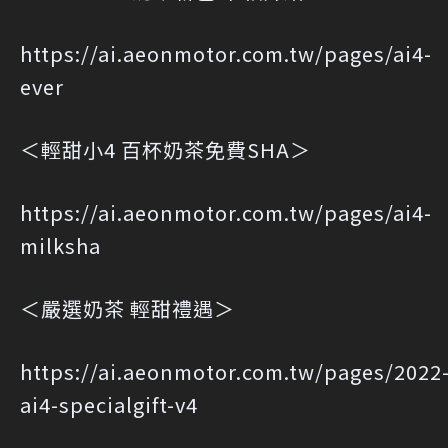
https://ai.aeonmotor.com.tw/pages/ai4-
ever
＜輕甜小4 百杯奶茶免費SHA＞
https://ai.aeonmotor.com.tw/pages/ai4-
milksha
＜嚴選奶茶 輕甜禮遇＞
https://ai.aeonmotor.com.tw/pages/2022
ai4-specialgift-v4