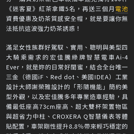
《迷客夏》紅茶拿鐵5名，再送三個月
電池
資費優惠及奶茶質感安全帽，就是要讓你無
法抵抗這波強力奶茶誘惑！
滿足女性族群好駕馭、實用、聰明與美型四
大騎乘需求的宏佳騰綠牌智慧電車Ai-4
Ever，就是妳的日常好閨蜜，結合全台唯一
三金（德國iF、Red dot、美國IDEA）工業
設計大師謝榮雅設計的「形隨機能」簡約美
型外觀，以及宏佳騰多年專業造車經驗，具
備最低座高73cm座高、超⼤雙杯架置物區
與超省力中柱、CROXERA Q智慧儀表等體
貼配置，車架剛性提升8.8％帶來輕巧穩定的