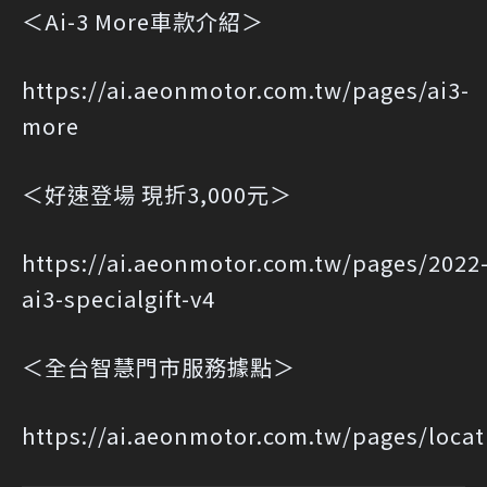
＜Ai-3 More車款介紹＞
https://ai.aeonmotor.com.tw/pages/ai3-
more
＜好速登場 現折3,000元＞
https://ai.aeonmotor.com.tw/pages/2022
ai3-specialgift-v4
＜全台智慧門市服務據點＞
https://ai.aeonmotor.com.tw/pages/locat