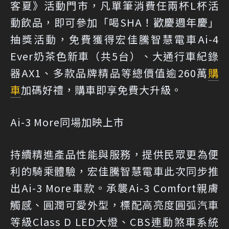
客夏》活動門市，凡單筆消費任兩杯L杯活
動飲品，即可參加「喝SHA！歡慶週年慶」
抽獎活動，免費獲得宏佳騰智慧電車Ai-4
Ever奶茶色新車（共5台）、大通行車紀錄
器AX1、多款品牌精品等總價值逾260萬
購
車
加碼好禮，購車即享免費大升級。
Ai-3 More同場加映上市
持續精進產品性能與服務，提供民眾更為便
利的騎乘體驗，宏佳騰智慧電車此次同步推
出Ai-3 More車款。承襲Ai-3 Comfort親膚
觸感、圓潤可愛外型，標配高亮度圓弧汽車
等級Class D LED大燈、CBS連動煞車系統