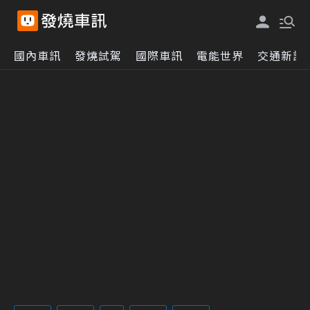
國內車訊
發燒試駕
國際車訊
電能世界
交通新訊