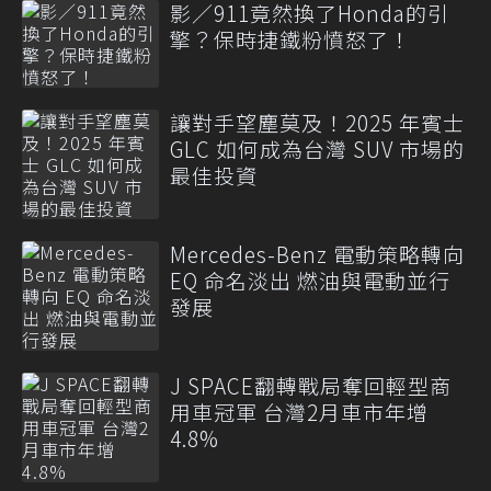
影／911竟然換了Honda的引
擎？保時捷鐵粉憤怒了！
讓對手望塵莫及！2025 年賓士
GLC 如何成為台灣 SUV 市場的
最佳投資
Mercedes-Benz 電動策略轉向
EQ 命名淡出 燃油與電動並行
發展
J SPACE翻轉戰局奪回輕型商
用車冠軍 台灣2月車市年增
4.8%