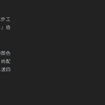
代步工
兵」造
的顏色
時尚配
水漾四