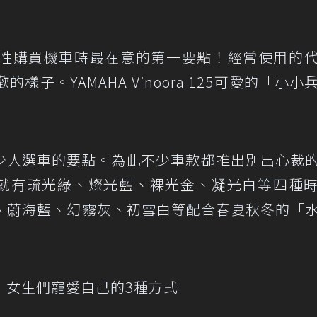
性購買機車時最在意的第一要點！經常使用的
子。YAMAHA Vinoora 125可愛的「小小
少人選車的要點。為此不少車款都推出別出心裁
light就有琉光綠、燦光藍、裸光金、凝光白等四種
荷露粉、蔚海藍、幻霧灰、初雪白等配合春夏秋冬的「
！女生們寵愛自己的3種方式