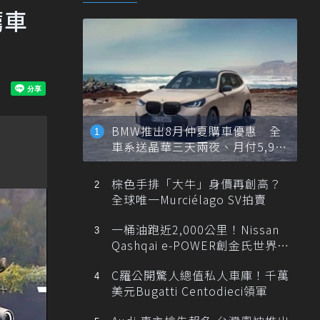
薦車
BMW推出8月仲夏購車優惠 全
車系送晶華三天兩夜、月付5,900
元起
棕色手排「大牛」身價再創高？
全球唯一Murciélago SV拍賣
一桶油跑近2,000公里！Nissan
Qashqai e-POWER創金氏世界紀
錄
C羅公開驚人總值私人車庫！千萬
美元Bugatti Centodieci領軍