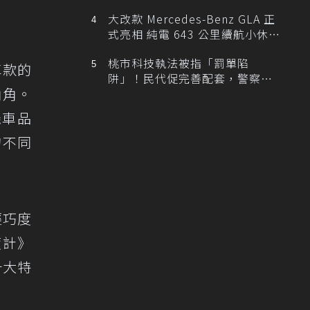
大改款 Mercedes-Benz GLA 正
式亮相 純電 643 公里續航小休
旅！
桃市科技執法被指「罰單陷
車款的
阱」！民代促完善配套，警察局
角角。
提數據回應
機車品
的不同
輕巧度
溫度計》
十大特