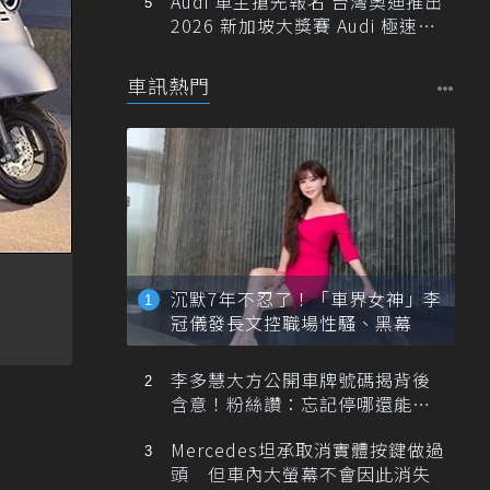
Audi 車主搶先報名 台灣奧迪推出
2026 新加坡大獎賽 Audi 極速之
旅
車訊熱門
沉默7年不忍了！「車界女神」李
冠儀發長文控職場性騷、黑幕
李多慧大方公開車牌號碼揭背後
含意！粉絲讚：忘記停哪還能幫
忙找車
Mercedes坦承取消實體按鍵做過
頭 但車內大螢幕不會因此消失