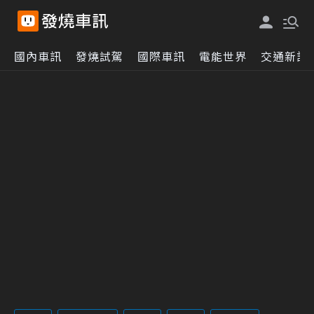
國內車訊
發燒試駕
國際車訊
電能世界
交通新訊