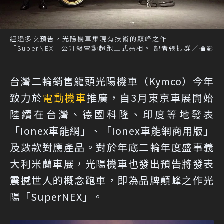
經過多次預告，光陽機車集現有技術的顛峰之作
「SuperNEX」公升級電動超跑正式亮相。 記者張振群／攝影
台灣二輪銷售龍頭光陽機車（Kymco）今年
致力於
電動機車
推廣，自3月東京車展開始
陸續在台灣、德國科隆、印度等地發表
「Ionex車能網」、「Ionex車能網商用版」
及數款對應產品。對於年底二輪年度盛事義
大利米蘭車展，光陽機車也發出預告將發表
震撼世人的概念跑車，即為品牌顛峰之作光
陽「SuperNEX」。