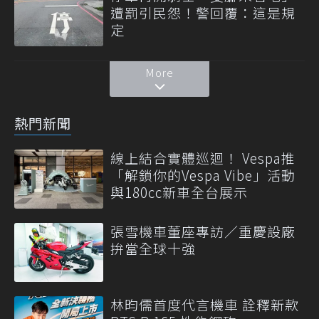
遭罰引民怨！警回覆：這是規
定
More
熱門新聞
線上結合實體巡迴！ Vespa推
「解鎖你的Vespa Vibe」活動
與180cc新車全台展示
張雪機車董座專訪／重慶設廠
拚當全球十強
林昀儒首度代言機車 詮釋新款