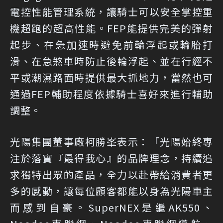
電控性能管理系統，讓騎士可以安全掌控重
機超跑的超高性能。FEP能提供完美的彈射
起步、在急加速時避免前輪浮起或輪胎打
滑、在急煞車時防止後輪浮起、並在行經不
平或潮濕路面時提供最大抓地力，當然也可
通過FEP輔助程度依據騎士喜好來進行輔助
調整。
光陽集團董事廠柯勝峯表示：「光陽始終專
注於落實『最得我心』的品牌理念，持續追
求獨特出眾的產品，全力以赴帶給消費者更
多的感動，讓每位顧客都能以身為光陽車主
而感到自豪。SuperNEX是繼AK550、