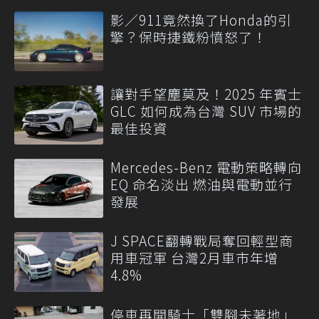
影／911竟然換了Honda的引
擎？保時捷鐵粉憤怒了！
讓對手望塵莫及！2025 年賓士
GLC 如何成為台灣 SUV 市場的
最佳投資
Mercedes-Benz 電動策略轉向
EQ 命名淡出 燃油與電動並行
發展
J SPACE翻轉戰局奪回輕型商
用車冠軍 台灣2月車市年增
4.8%
停車再開騎士「雙腳未著地」