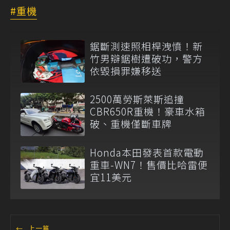
重機
鋸斷測速照相桿洩憤！新
竹男辯鋸樹遭破功，警方
依毀損罪嫌移送
2500萬勞斯萊斯追撞
CBR650R重機！豪車水箱
破、重機僅斷車牌
Honda本田發表首款電動
重車-WN7！售價比哈雷便
宜11美元
←
上一篇