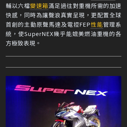
輔以六檔
變速箱
滿足過往對重機所需的加速
快感，同時為讓聲浪真實呈現，更配置全球
首創的主動原聲馬達及電控FEP
性能
管理系
統，使SuperNEX幾乎能媲美燃油重機的各
方極致表現。