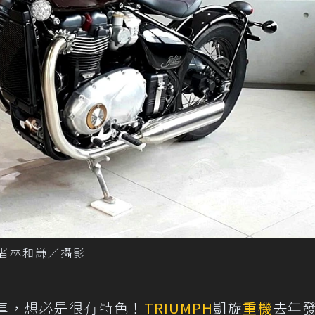
。 記者林和謙／攝影
車，想必是很有特色！
TRIUMPH
凱旋
重機
去年