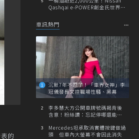
一桶油跑近2,000公里！Nissan
Qashqai e-POWER創金氏世界紀
錄
車訊熱門
沉默7年不忍了！「車界女神」李
冠儀發長文控職場性騷、黑幕
李多慧大方公開車牌號碼揭背後
含意！粉絲讚：忘記停哪還能幫
忙找車
Mercedes坦承取消實體按鍵做過
頭 但車內大螢幕不會因此消失
發表的