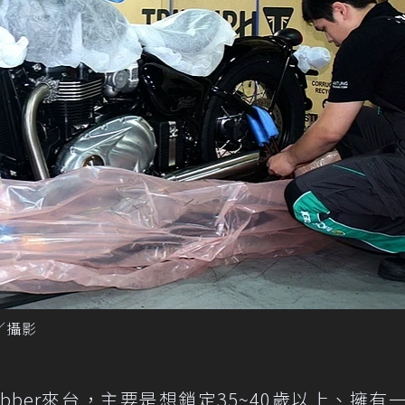
謙／攝影
ber來台，主要是想鎖定35~40歲以上、擁有