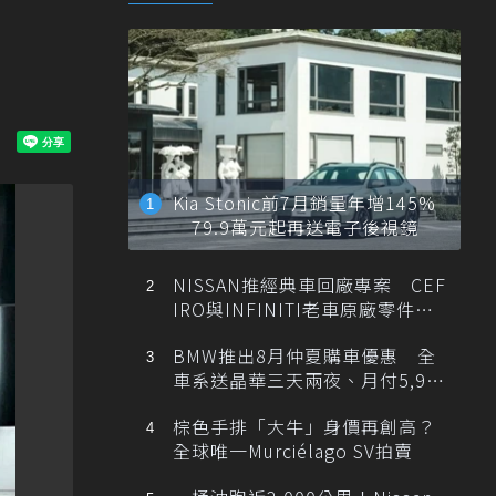
Kia Stonic前7月銷量年增145%
79.9萬元起再送電子後視鏡
NISSAN推經典車回廠專案 CEF
IRO與INFINITI老車原廠零件最
低1折
BMW推出8月仲夏購車優惠 全
車系送晶華三天兩夜、月付5,900
元起
棕色手排「大牛」身價再創高？
全球唯一Murciélago SV拍賣