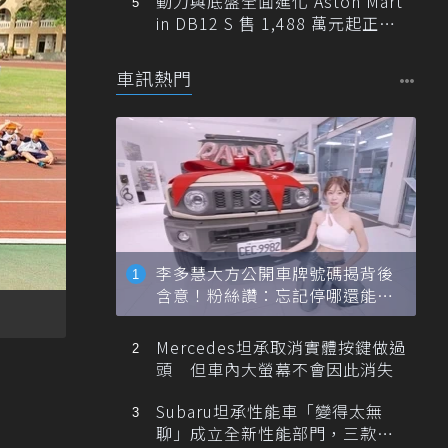
動力與底盤全面進化 Aston Mart
in DB12 S 售 1,488 萬元起正式
登台
車訊熱門
李多慧大方公開車牌號碼揭背後
含意！粉絲讚：忘記停哪還能幫
忙找車
Mercedes坦承取消實體按鍵做過
頭 但車內大螢幕不會因此消失
Subaru坦承性能車「變得太無
聊」成立全新性能部門，三款手