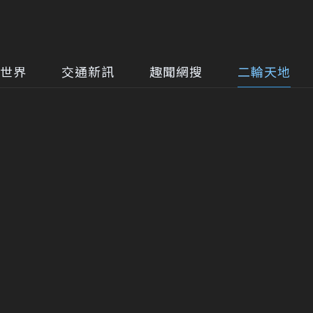
世界
交通新訊
趣聞網搜
二輪天地