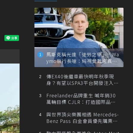
馬斯克稱光達「徒勞之舉」！Wa
ymo執行長嗆：純視覺難達真正
自動駕駛
傳EX40後繼車最快明年秋季現
身？有望以SPA3平台開發注入80
0V動力
Freelander品牌重生 喊年銷30
萬輛目標 CJLR：打造國際品牌
半數銷量來自全球！
與世界頂尖樂團相遇 Mercedes-
Benz Pass 白金會員優先購票維
也納愛樂