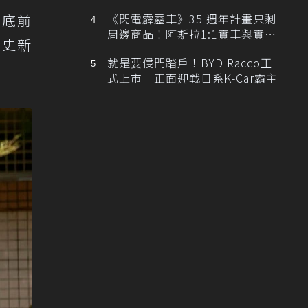
排跑車開發中！
月底前
《閃電霹靂車》35 週年計畫只剩
周邊商品！阿斯拉1:1實車與實體
歷史新
展覽雙雙喊卡
就是要侵門踏戶！BYD Racco正
式上市 正面迎戰日系K-Car霸主