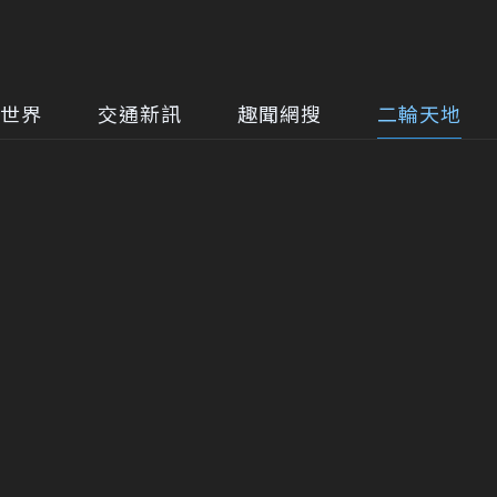
世界
交通新訊
趣聞網搜
二輪天地