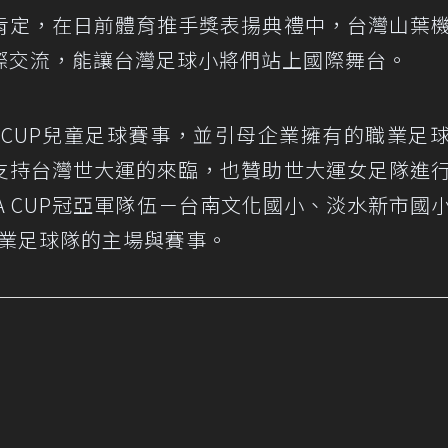
肯定，在日前體育推手獎表揚典禮中，台灣山葉
際交流，能讓台灣足球小將們站上國際舞台。
CUP兒童足球賽事，並引母企業擁有的職業足
支持台灣世大運的來臨，也贊助世大運女足隊進
A CUP冠亞軍隊伍－台南文化國小、淡水新市國
職業足球隊的主場與賽事。