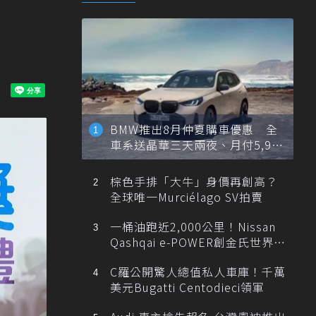
BMW推出8月仲夏購車優惠 全
車系送晶華三天兩夜、月付5,900
元起
棕色手排「大牛」身價再創高？
全球唯一Murciélago SV拍賣
一桶油跑近2,000公里！Nissan
Qashqai e-POWER創金氏世界紀
錄
C羅公開驚人總值私人車庫！千萬
美元Bugatti Centodieci領軍