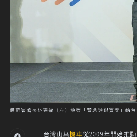
體育署署長林德福（左）頒發「贊助類銀質獎」給台
台灣山葉
機車
從2009年開始推