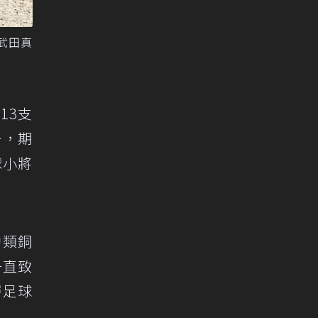
武田真
13支
一，期
球小將
助類銅
一直致
層足球