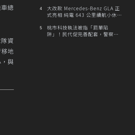
機車總
大改款 Mercedes-Benz GLA 正
式亮相 純電 643 公里續航小休
旅！
桃市科技執法被指「罰單陷
阱」！民代促完善配套，警察局
球隊資
提數據回應
行移地
小，與