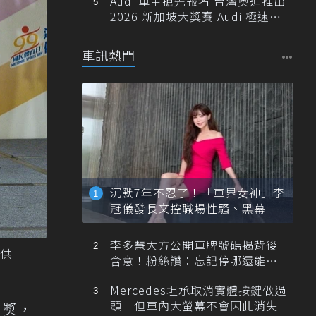
Audi 車主搶先報名 台灣奧迪推出
2026 新加坡大獎賽 Audi 極速之
旅
車訊熱門
沉默7年不忍了！「車界女神」李
冠儀發長文控職場性騷、黑幕
李多慧大方公開車牌號碼揭背後
供
含意！粉絲讚：忘記停哪還能幫
忙找車
Mercedes坦承取消實體按鍵做過
頭 但車內大螢幕不會因此消失
質獎，