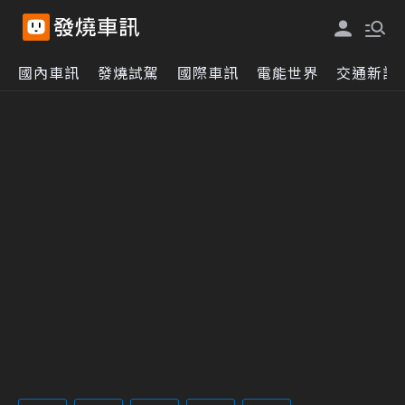
國內車訊
發燒試駕
國際車訊
電能世界
交通新訊