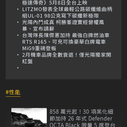
極速傳奇》5月8日全台上映
LITZMO發表全球最輕公路碳纖維曲柄
組UL-01 98公克寫下碳纖新極限
光陽內鬥成真 柯勝峯證實經營權風
暴、宣布請辭
台灣隊長陳傑憲加持 最強白牌燃油車
RTS R165、可充可換豪華白牌電車
MiG9重磅登板
2月機車品牌全數衰退！僅光陽獨家開
紅盤
性能
858 萬元起！30 項黑化細
節加持 26 年式 Defender
OCTA Black 限量 5 席登台