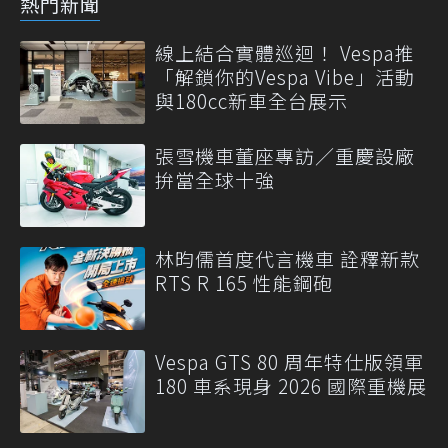
熱門新聞
線上結合實體巡迴！ Vespa推
「解鎖你的Vespa Vibe」活動
與180cc新車全台展示
張雪機車董座專訪／重慶設廠
拚當全球十強
林昀儒首度代言機車 詮釋新款
RTS R 165 性能鋼砲
Vespa GTS 80 周年特仕版領軍
180 車系現身 2026 國際重機展