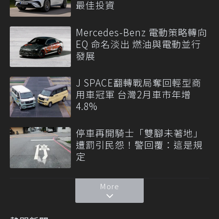
最佳投資
Mercedes-Benz 電動策略轉向
EQ 命名淡出 燃油與電動並行
發展
J SPACE翻轉戰局奪回輕型商
用車冠軍 台灣2月車市年增
4.8%
停車再開騎士「雙腳未著地」
遭罰引民怨！警回覆：這是規
定
More