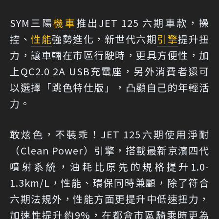
SYM三陽
機車
推出JET 125 六期車款，操
控、
性能
強勢進化，新世代六期
引擎
提升扭
力，讓車輛在市區行駛時，更具方便性，加
上QC2.0 2A USB充電座，另外消費者還可
以選擇「跳色特仕版」，凸顯自己的年輕活
力。
敢炫色，不裝乖！JET 125六期使用淨耐
（Clean Power）引擎，搭載最新京濱四代
噴射系統，油耗比原先的規格提升1.0-
1.3km/L，性能、環保同時兼顧，除了符合
六期法規外，性能方面更提升中低速扭力，
加速性提升約9%，在都會市區騎乘時更為