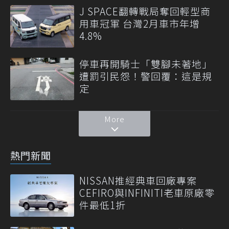
J SPACE翻轉戰局奪回輕型商
用車冠軍 台灣2月車市年增
4.8%
停車再開騎士「雙腳未著地」
遭罰引民怨！警回覆：這是規
定
More
熱門新聞
NISSAN推經典車回廠專案
CEFIRO與INFINITI老車原廠零
件最低1折