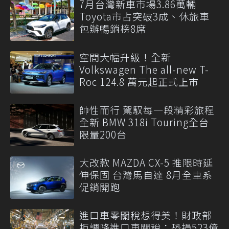
7月台灣新車市場3.86萬輛
Toyota市占突破3成、休旅車
包辦暢銷榜8席
空間大幅升級！全新
Volkswagen The all-new T-
Roc 124.8 萬元起正式上市
帥性而行 駕馭每一段精彩旅程
全新 BMW 318i Touring全台
限量200台
大改款 MAZDA CX-5 推限時延
伸保固 台灣馬自達 8月全車系
促銷開跑
進口車零關稅想得美！財政部
拒調降進口車關稅：恐損523億