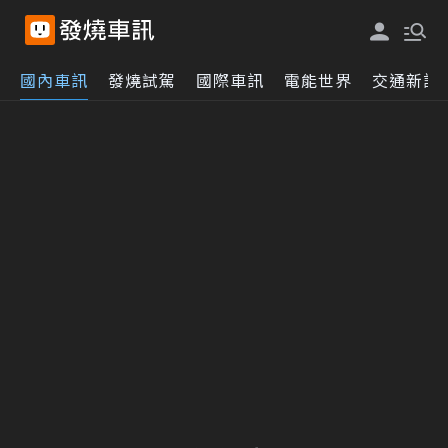
國內車訊
發燒試駕
國際車訊
電能世界
交通新訊