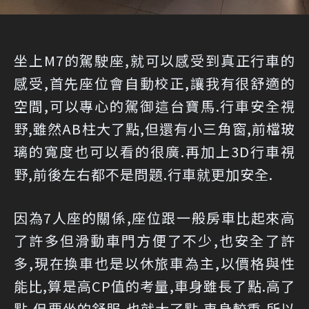
坐上M7的駕駛座,就可以感受到真正行車的
感受,首先座位會自動校正,讓我有很舒適的
空間,可以專心的駕御這台寶馬.行車安全視
野,雖然AB柱大了點,但還有小三角窗,前檔玻
璃的寬度也可以看的很廣.再加上3D行車視
野,前後左右都不是問題.行車就更加安全.
因為7人座的關係,座位跟一般房車比起來高
了許多但滑動車門方便了不少,也安全了許
多,現在換車也是以休旅車為主,以價格與性
能比,算是高CP值的考量,車身雖長了點.高了
點,但要坐的舒服,也就大了點.車身較重.所以