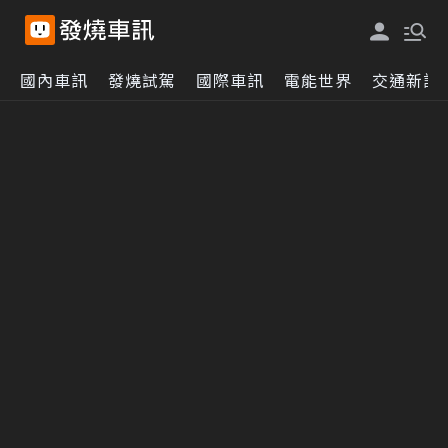
國內車訊
發燒試駕
國際車訊
電能世界
交通新訊