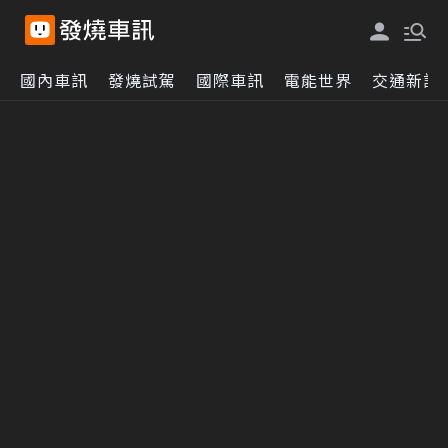
Volkswagen以羊群取代除草機 以
工廠實踐永續工業新典範
國內車訊
發燒試駕
國際車訊
電能世界
交通新訊