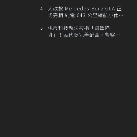
大改款 Mercedes-Benz GLA 正
式亮相 純電 643 公里續航小休
旅！
桃市科技執法被指「罰單陷
阱」！民代促完善配套，警察局
提數據回應