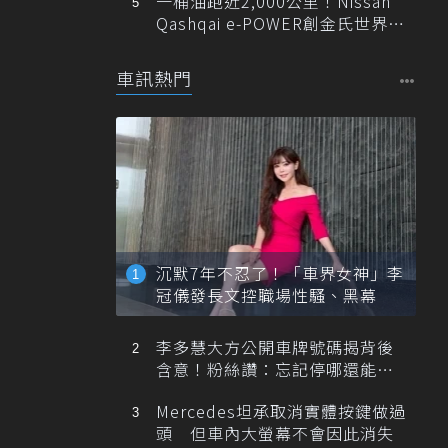
一桶油跑近2,000公里！Nissan
Qashqai e-POWER創金氏世界紀
錄
車訊熱門
沉默7年不忍了！「車界女神」李
冠儀發長文控職場性騷、黑幕
李多慧大方公開車牌號碼揭背後
含意！粉絲讚：忘記停哪還能幫
忙找車
Mercedes坦承取消實體按鍵做過
頭 但車內大螢幕不會因此消失