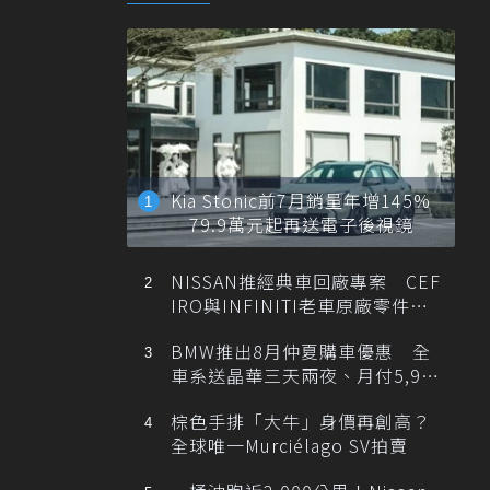
Kia Stonic前7月銷量年增145%
79.9萬元起再送電子後視鏡
NISSAN推經典車回廠專案 CEF
IRO與INFINITI老車原廠零件最
低1折
BMW推出8月仲夏購車優惠 全
車系送晶華三天兩夜、月付5,900
元起
棕色手排「大牛」身價再創高？
全球唯一Murciélago SV拍賣