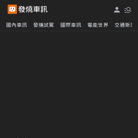
國內車訊
發燒試駕
國際車訊
電能世界
交通新訊