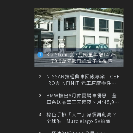
Kia Stonic前7月銷量年增145%
79.9萬元起再送電子後視鏡
NISSAN推經典車回廠專案 CEF
IRO與INFINITI老車原廠零件最
低1折
BMW推出8月仲夏購車優惠 全
車系送晶華三天兩夜、月付5,900
元起
棕色手排「大牛」身價再創高？
全球唯一Murciélago SV拍賣