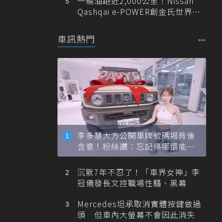
一桶油跑近2,000公里！Nissan
Qashqai e-POWER創金氏世界紀
錄
車訊熱門
李多慧大方公開車牌號碼揭背後
含意！粉絲讚：忘記停哪還能幫
忙找車
沉默7年不忍了！「車界女神」李
冠儀發長文控職場性騷、黑幕
Mercedes坦承取消實體按鍵做過
頭 但車內大螢幕不會因此消失