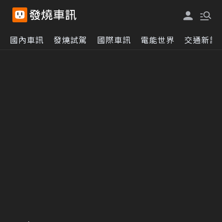
國內車訊
發燒試駕
國際車訊
電能世界
交通新訊