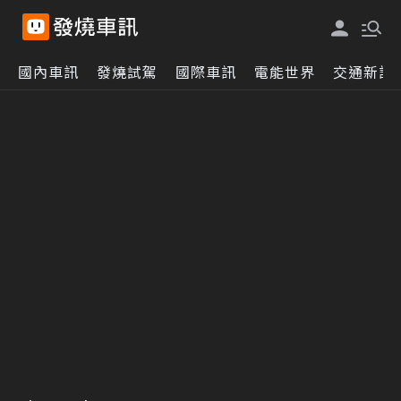
國內車訊
發燒試駕
國際車訊
電能世界
交通新訊