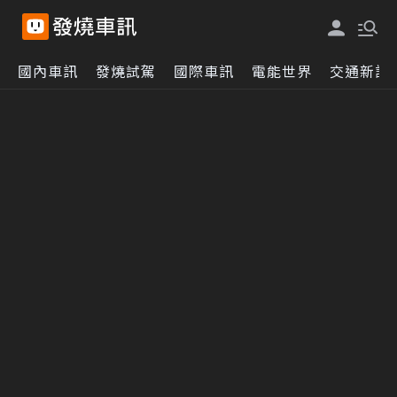
國內車訊
發燒試駕
國際車訊
電能世界
交通新訊