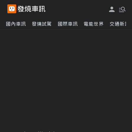
國內車訊
發燒試駕
國際車訊
電能世界
交通新訊