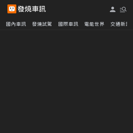
國內車訊
發燒試駕
國際車訊
電能世界
交通新訊