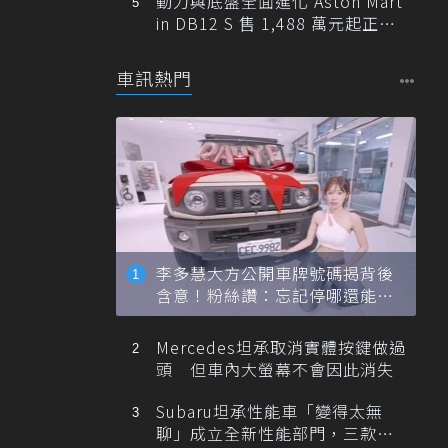
動力與底盤全面進化 Aston Mart
in DB12 S 售 1,488 萬元起正式
登台
車訊熱門
李多慧大方公開車牌號碼揭背後
含意！粉絲讚：忘記停哪還能幫
忙找車
Mercedes坦承取消實體按鍵做過
頭 但車內大螢幕不會因此消失
Subaru坦承性能車「變得太無
聊」成立全新性能部門，三款手