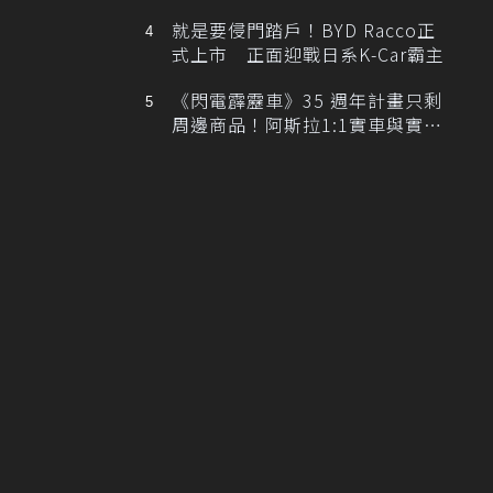
排跑車開發中！
就是要侵門踏戶！BYD Racco正
式上市 正面迎戰日系K-Car霸主
《閃電霹靂車》35 週年計畫只剩
周邊商品！阿斯拉1:1實車與實體
展覽雙雙喊卡