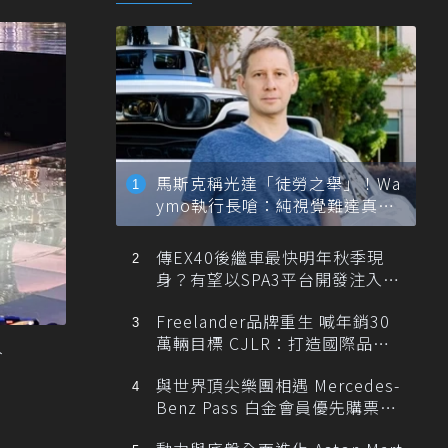
馬斯克稱光達「徒勞之舉」！Wa
ymo執行長嗆：純視覺難達真正
自動駕駛
傳EX40後繼車最快明年秋季現
身？有望以SPA3平台開發注入80
0V動力
Freelander品牌重生 喊年銷30
萬輛目標 CJLR：打造國際品牌
入
半數銷量來自全球！
與世界頂尖樂團相遇 Mercedes-
Benz Pass 白金會員優先購票維
也納愛樂