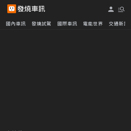
國內車訊
發燒試駕
國際車訊
電能世界
交通新訊