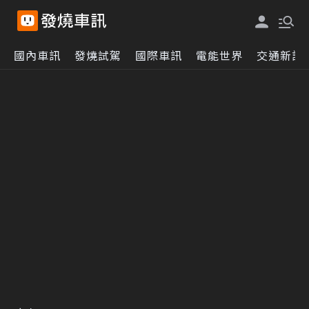
國內車訊
發燒試駕
國際車訊
電能世界
交通新訊