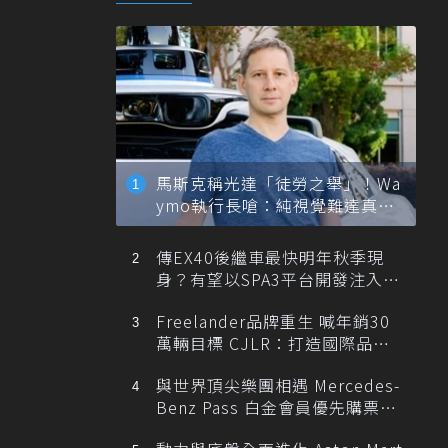
馬斯克稱光達「徒勞之舉」！Wa
ymo執行長嗆：純視覺難達真正
自動駕駛
傳EX40後繼車最快明年秋季現
身？有望以SPA3平台開發注入80
0V動力
Freelander品牌重生 喊年銷30
萬輛目標 CJLR：打造國際品牌
半數銷量來自全球！
與世界頂尖樂團相遇 Mercedes-
Benz Pass 白金會員優先購票維
也納愛樂