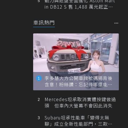
動力與底盤全面進化 Aston Mart
in DB12 S 售 1,488 萬元起正式
登台
車訊熱門
李多慧大方公開車牌號碼揭背後
含意！粉絲讚：忘記停哪還能幫
忙找車
Mercedes坦承取消實體按鍵做過
頭 但車內大螢幕不會因此消失
Subaru坦承性能車「變得太無
聊」成立全新性能部門，三款手