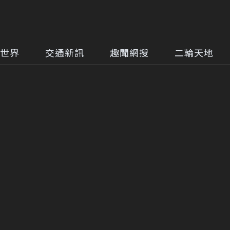
世界
交通新訊
趣聞網搜
二輪天地