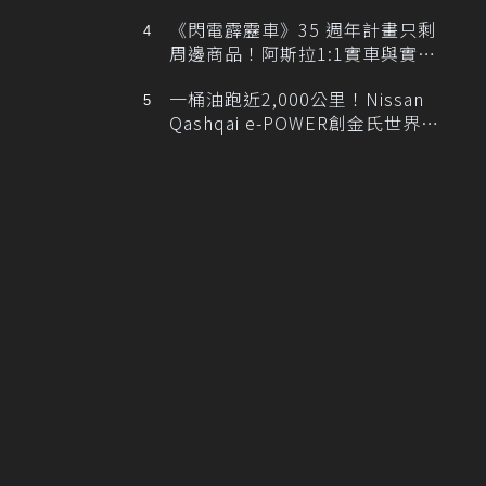
排跑車開發中！
《閃電霹靂車》35 週年計畫只剩
周邊商品！阿斯拉1:1實車與實體
展覽雙雙喊卡
一桶油跑近2,000公里！Nissan
Qashqai e-POWER創金氏世界紀
錄