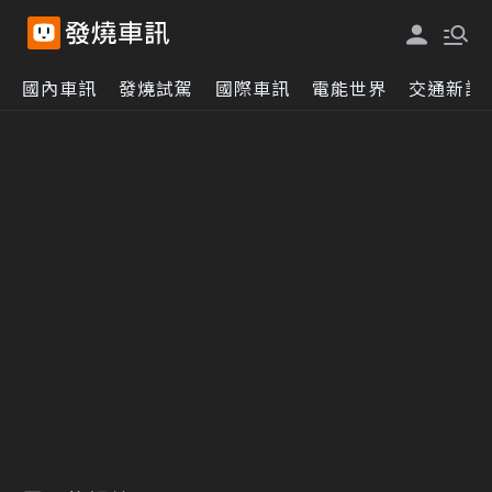
國內車訊
發燒試駕
國際車訊
電能世界
交通新訊