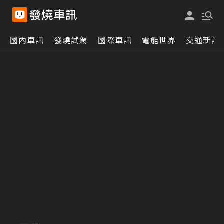
國內車訊
發燒試駕
國際車訊
電能世界
交通新訊