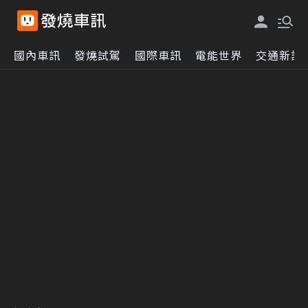
國內車訊
發燒試駕
國際車訊
電能世界
交通新訊