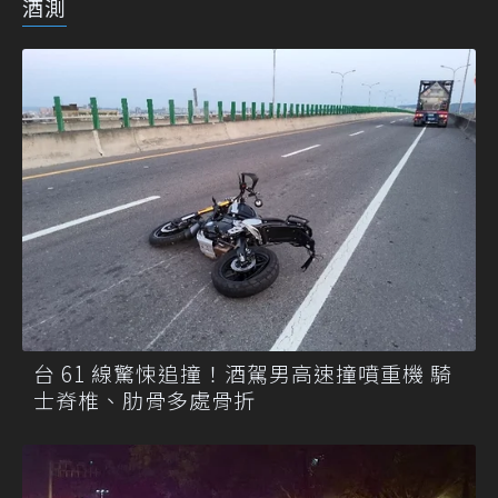
酒測
台 61 線驚悚追撞！酒駕男高速撞噴重機 騎
士脊椎、肋骨多處骨折