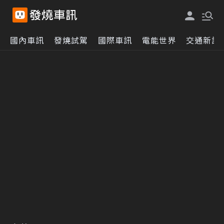
國內車訊
發燒試駕
國際車訊
電能世界
交通新訊