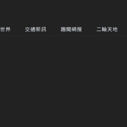
世界
交通新訊
趣聞網搜
二輪天地