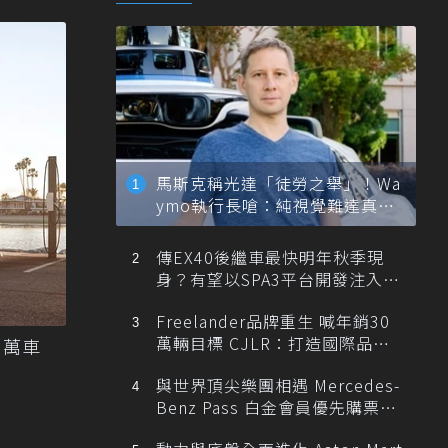
馬斯克稱光達「徒勞之舉」！Wa
ymo執行長嗆：純視覺難達真正
自動駕駛
傳EX40後繼車最快明年秋季現
身？有望以SPA3平台開發注入80
0V動力
Freelander品牌重生 喊年銷30
萬輛目標 CJLR：打造國際品牌
 萬車
半數銷量來自全球！
與世界頂尖樂團相遇 Mercedes-
Benz Pass 白金會員優先購票維
也納愛樂