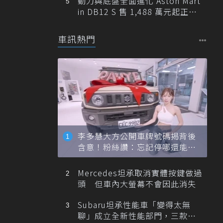
動力與底盤全面進化 Aston Mart
in DB12 S 售 1,488 萬元起正式
登台
車訊熱門
李多慧大方公開車牌號碼揭背後
含意！粉絲讚：忘記停哪還能幫
忙找車
Mercedes坦承取消實體按鍵做過
頭 但車內大螢幕不會因此消失
Subaru坦承性能車「變得太無
聊」成立全新性能部門，三款手