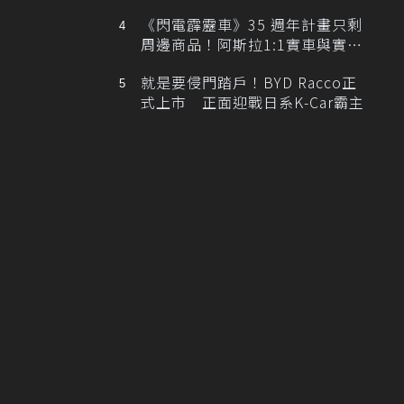
排跑車開發中！
《閃電霹靂車》35 週年計畫只剩
周邊商品！阿斯拉1:1實車與實體
展覽雙雙喊卡
就是要侵門踏戶！BYD Racco正
式上市 正面迎戰日系K-Car霸主