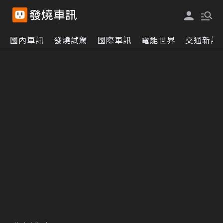
國內車訊
發燒試駕
國際車訊
電能世界
交通新訊