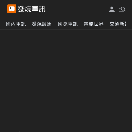
國內車訊
發燒試駕
國際車訊
電能世界
交通新訊