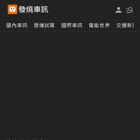
國內車訊
發燒試駕
國際車訊
電能世界
交通新訊