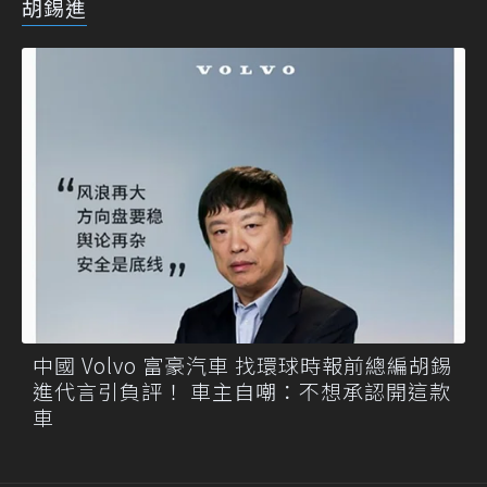
胡錫進
中國 Volvo 富豪汽車 找環球時報前總編胡錫
進代言引負評！ 車主自嘲：不想承認開這款
車