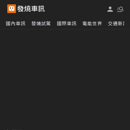
國內車訊
發燒試駕
國際車訊
電能世界
交通新訊