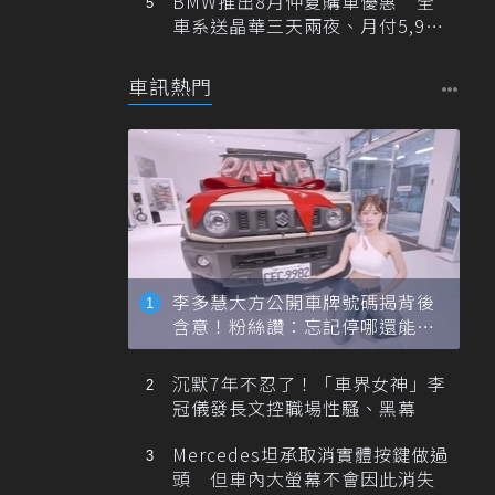
BMW推出8月仲夏購車優惠 全
車系送晶華三天兩夜、月付5,900
元起
車訊熱門
李多慧大方公開車牌號碼揭背後
含意！粉絲讚：忘記停哪還能幫
忙找車
沉默7年不忍了！「車界女神」李
冠儀發長文控職場性騷、黑幕
Mercedes坦承取消實體按鍵做過
頭 但車內大螢幕不會因此消失