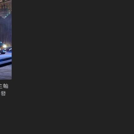
主軸
待發