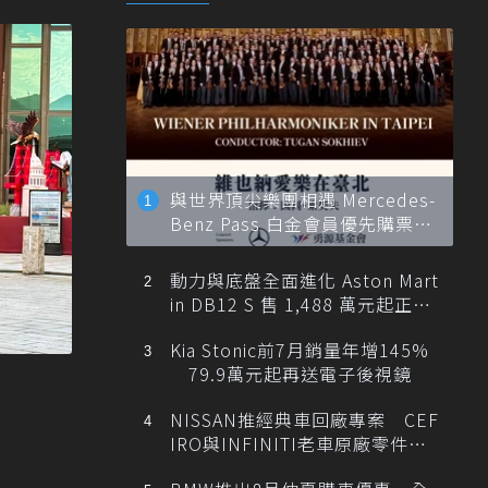
與世界頂尖樂團相遇 Mercedes-
Benz Pass 白金會員優先購票維
也納愛樂
動力與底盤全面進化 Aston Mart
in DB12 S 售 1,488 萬元起正式
登台
Kia Stonic前7月銷量年增145%
79.9萬元起再送電子後視鏡
NISSAN推經典車回廠專案 CEF
IRO與INFINITI老車原廠零件最
低1折