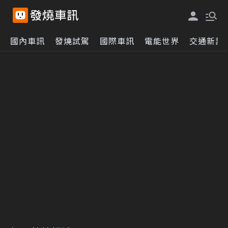
國內車訊
發燒試駕
國際車訊
電能世界
交通新訊