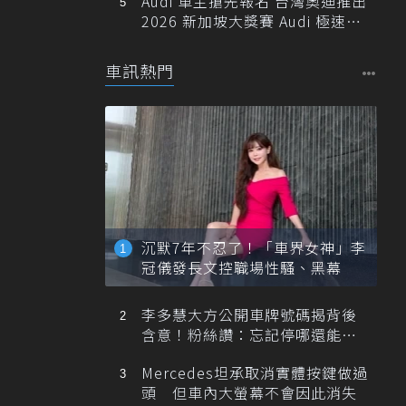
Audi 車主搶先報名 台灣奧迪推出
2026 新加坡大獎賽 Audi 極速之
旅
車訊熱門
沉默7年不忍了！「車界女神」李
冠儀發長文控職場性騷、黑幕
李多慧大方公開車牌號碼揭背後
含意！粉絲讚：忘記停哪還能幫
忙找車
Mercedes坦承取消實體按鍵做過
頭 但車內大螢幕不會因此消失