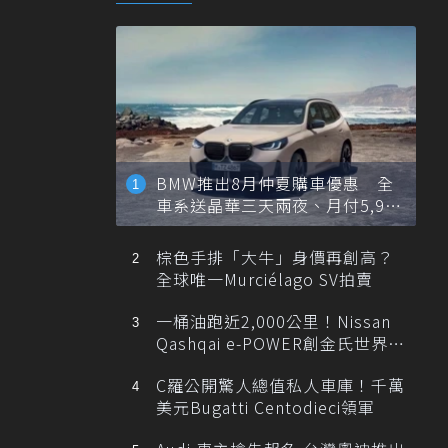
BMW推出8月仲夏購車優惠 全
車系送晶華三天兩夜、月付5,900
元起
棕色手排「大牛」身價再創高？
全球唯一Murciélago SV拍賣
一桶油跑近2,000公里！Nissan
Qashqai e-POWER創金氏世界紀
錄
C羅公開驚人總值私人車庫！千萬
美元Bugatti Centodieci領軍