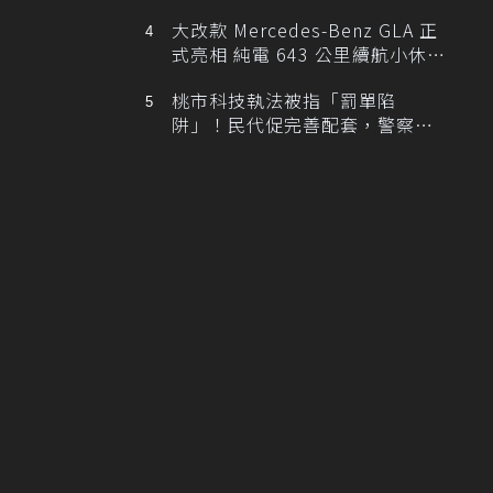
大改款 Mercedes-Benz GLA 正
式亮相 純電 643 公里續航小休
旅！
桃市科技執法被指「罰單陷
阱」！民代促完善配套，警察局
提數據回應