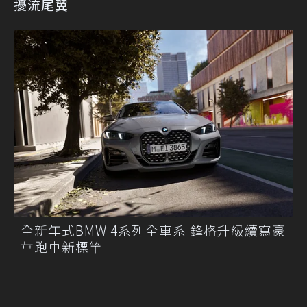
擾流尾翼
全新年式BMW 4系列全車系 鋒格升級續寫豪
華跑車新標竿