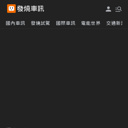
國內車訊
發燒試駕
國際車訊
電能世界
交通新訊