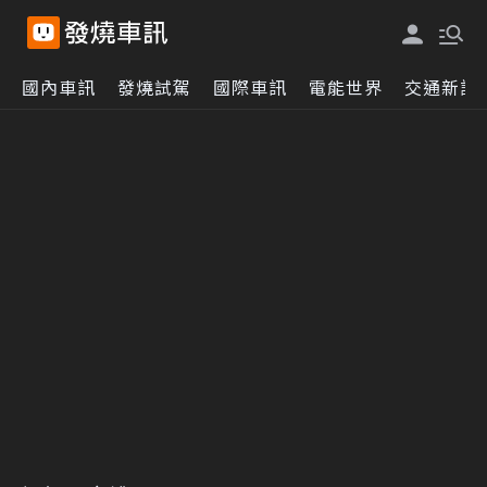
國內車訊
發燒試駕
國際車訊
電能世界
交通新訊