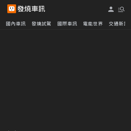
國內車訊
發燒試駕
國際車訊
電能世界
交通新訊