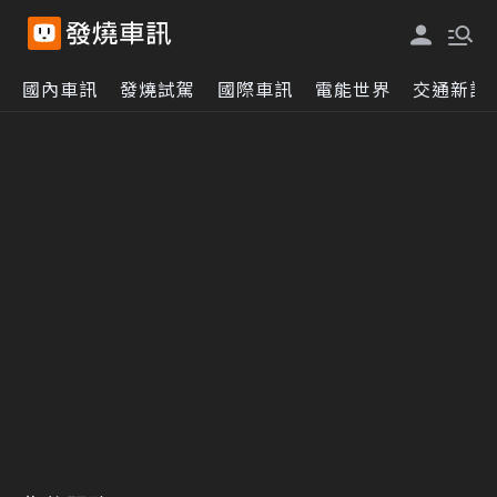
國內車訊
發燒試駕
國際車訊
電能世界
交通新訊