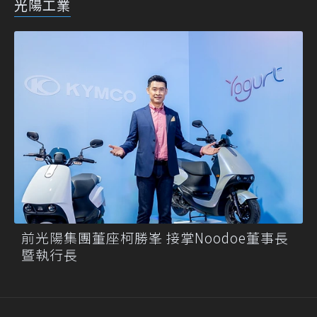
光陽工業
前光陽集團董座柯勝峯 接掌Noodoe董事長
暨執行長