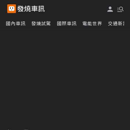
國內車訊
發燒試駕
國際車訊
電能世界
交通新訊