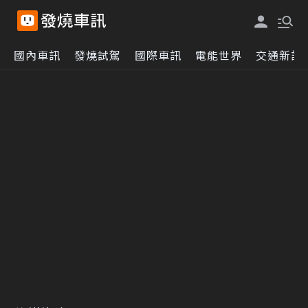
國內車訊
發燒試駕
國際車訊
電能世界
交通新訊