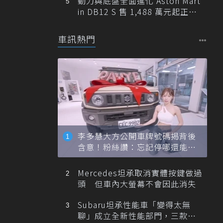
動力與底盤全面進化 Aston Mart
in DB12 S 售 1,488 萬元起正式
登台
車訊熱門
李多慧大方公開車牌號碼揭背後
含意！粉絲讚：忘記停哪還能幫
忙找車
Mercedes坦承取消實體按鍵做過
頭 但車內大螢幕不會因此消失
Subaru坦承性能車「變得太無
聊」成立全新性能部門，三款手