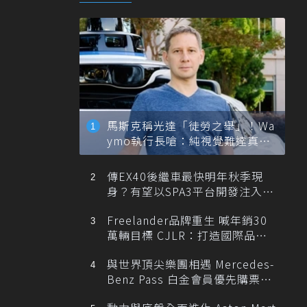
馬斯克稱光達「徒勞之舉」！Wa
ymo執行長嗆：純視覺難達真正
自動駕駛
傳EX40後繼車最快明年秋季現
身？有望以SPA3平台開發注入80
0V動力
Freelander品牌重生 喊年銷30
萬輛目標 CJLR：打造國際品牌
半數銷量來自全球！
與世界頂尖樂團相遇 Mercedes-
Benz Pass 白金會員優先購票維
也納愛樂