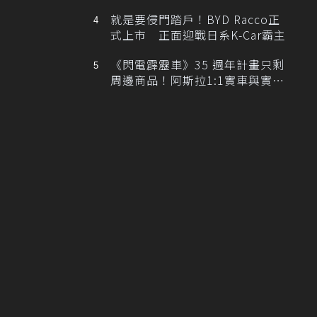
排跑車開發中！
就是要侵門踏戶！BYD Racco正
式上市 正面迎戰日系K-Car霸主
《閃電霹靂車》35 週年計畫只剩
周邊商品！阿斯拉1:1實車與實體
展覽雙雙喊卡