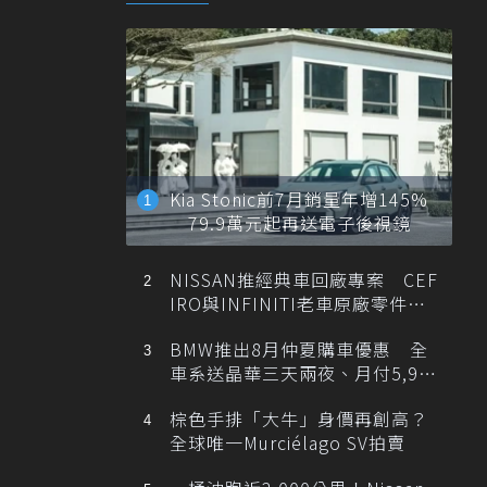
Kia Stonic前7月銷量年增145%
79.9萬元起再送電子後視鏡
NISSAN推經典車回廠專案 CEF
IRO與INFINITI老車原廠零件最
低1折
BMW推出8月仲夏購車優惠 全
車系送晶華三天兩夜、月付5,900
元起
棕色手排「大牛」身價再創高？
全球唯一Murciélago SV拍賣