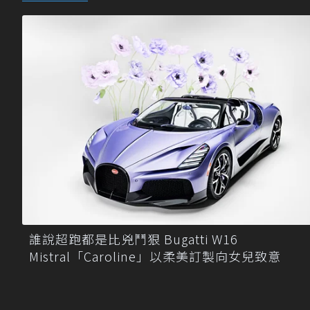
誰說超跑都是比兇鬥狠 Bugatti W16
Mistral「Caroline」以柔美訂製向女兒致意