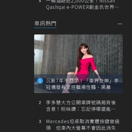
一桶油跑近2,000公里！Nissan
Qashqai e-POWER創金氏世界紀
錄
車訊熱門
沉默7年不忍了！「車界女神」李
冠儀發長文控職場性騷、黑幕
李多慧大方公開車牌號碼揭背後
含意！粉絲讚：忘記停哪還能幫
忙找車
Mercedes坦承取消實體按鍵做過
頭 但車內大螢幕不會因此消失