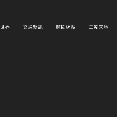
世界
交通新訊
趣聞網搜
二輪天地