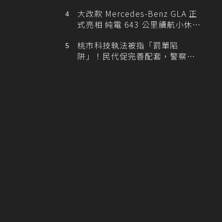
大改款 Mercedes-Benz GLA 正
式亮相 純電 643 公里續航小休
旅！
桃市科技執法被指「罰單陷
阱」！民代促完善配套，警察局
提數據回應