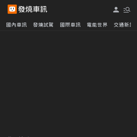
國內車訊
發燒試駕
國際車訊
電能世界
交通新訊