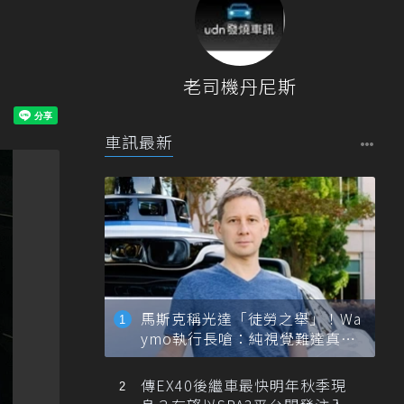
老司機丹尼斯
車訊最新
馬斯克稱光達「徒勞之舉」！Wa
ymo執行長嗆：純視覺難達真正
自動駕駛
傳EX40後繼車最快明年秋季現