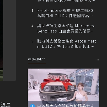
身？有望以SPA3平台開發注入80
0V動力
Freelander品牌重生 喊年銷30
萬輛目標 CJLR：打造國際品牌
半數銷量來自全球！
與世界頂尖樂團相遇 Mercedes-
Benz Pass 白金會員優先購票維
也納愛樂
動力與底盤全面進化 Aston Mart
in DB12 S 售 1,488 萬元起正式
登台
車訊熱門
，還是
李多慧大方公開車牌號碼揭背後