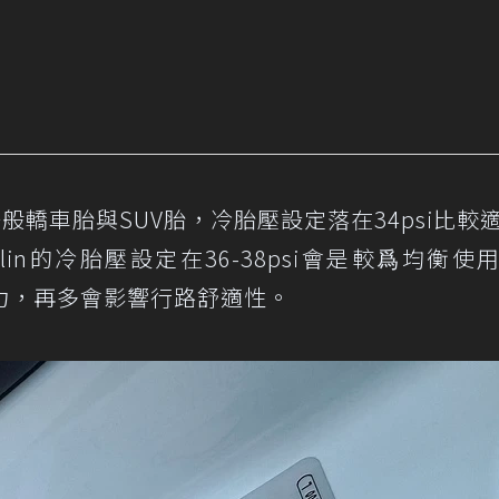
ne一般轎車胎與SUV胎，冷胎壓設定落在34psi比較
chelin的冷胎壓設定在36-38psi會是較爲均衡使
力，再多會影響行路舒適性。