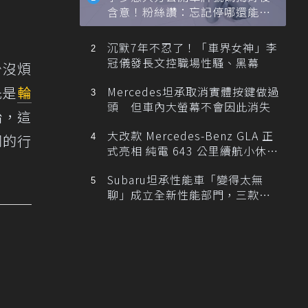
含意！粉絲讚：忘記停哪還能幫
忙找車
沉默7年不忍了！「車界女神」李
冠儀發長文控職場性騷、黑幕
少沒煩
先是
輪
Mercedes坦承取消實體按鍵做過
頭 但車內大螢幕不會因此消失
胎，這
大改款 Mercedes-Benz GLA 正
同的行
式亮相 純電 643 公里續航小休
旅！
Subaru坦承性能車「變得太無
聊」成立全新性能部門，三款手
排跑車開發中！