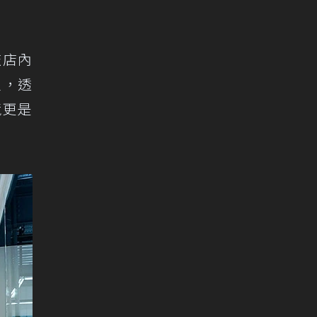
艦店內
室，透
境更是