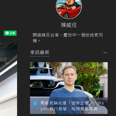
陳威任
開過幾百台車，塵世中一個迷途老司
機。
車訊最新
馬斯克稱光達「徒勞之舉」！Wa
ymo執行長嗆：純視覺難達真正
自動駕駛