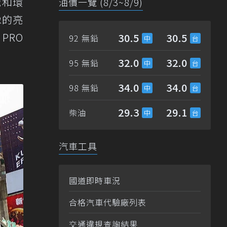
械和環
油價一覽 (8/3~8/9)
像的亮
PRO
30.5
30.5
92 無鉛
32.0
32.0
95 無鉛
34.0
34.0
98 無鉛
29.3
29.1
柴油
汽車工具
國道即時車況
合格汽車代驗廠列表
交通違規查詢結果