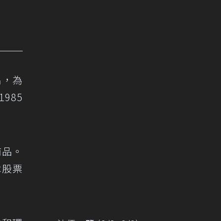
品，為
985
商品。
本股票