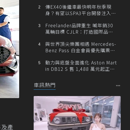
傳EX40後繼車最快明年秋季現
身？有望以SPA3平台開發注入80
0V動力
Freelander品牌重生 喊年銷30
萬輛目標 CJLR：打造國際品牌
半數銷量來自全球！
與世界頂尖樂團相遇 Mercedes-
Benz Pass 白金會員優先購票維
也納愛樂
動力與底盤全面進化 Aston Mart
in DB12 S 售 1,488 萬元起正式
登台
車訊熱門
藝及產