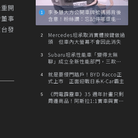
隆重開
李多慧大方公開車牌號碼揭背後
灣董事
含意！粉絲讚：忘記停哪還能幫
忙找車
在台發
Mercedes坦承取消實體按鍵做過
頭 但車內大螢幕不會因此消失
Subaru坦承性能車「變得太無
聊」成立全新性能部門，三款手
排跑車開發中！
就是要侵門踏戶！BYD Racco正
式上市 正面迎戰日系K-Car霸主
《閃電霹靂車》35 週年計畫只剩
周邊商品！阿斯拉1:1實車與實體
展覽雙雙喊卡