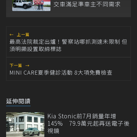
交車滿足準車主不同需求
←
上一篇
最高法院裁定出爐！警察站哪抓測速未限制 但
須明顯設置取締標誌
下一篇
→
MINI CARE夏季健診活動 8大項免費檢查
延伸閱讀
Kia Stonic前7月銷量年增
145% 79.9萬元起再送電子後
視鏡