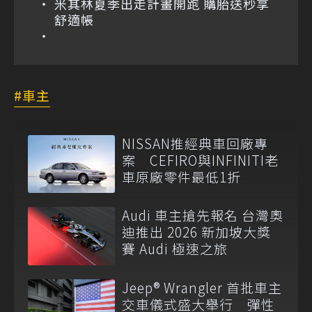
米其林夏季出走計畫開跑 購胎送秒享
舒適帳
車主
NISSAN推經典車回廠專
案 CEFIRO與INFINITI老
車原廠零件最低1折
Audi 車主搶先報名 台灣奧
迪推出 2026 新加坡大獎
賽 Audi 極速之旅
Jeep® Wrangler 首批車主
交車儀式盛大舉行 彈性